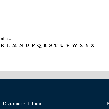
 alla z
K
L
M
N
O
P
Q
R
S
T
U
V
W
X
Y
Z
Dizionario italiano
P