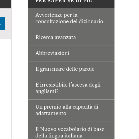
PER SAPERNE DI PIÙ
Avvertenze per la
consultazione del dizionario
A
Ricerca avanzata
Abbreviazioni
Il gran mare delle parole
È irresistibile l’ascesa degli
anglismi?
Un premio alla capacità di
adattamento
Il Nuovo vocabolario di base
della lingua italiana