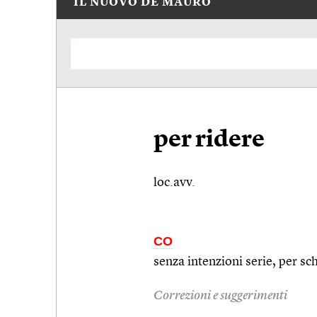
IL NUOVO DE MAURO
per ridere
loc.avv.
CO
senza intenzioni serie, per sch
Correzioni e suggerimenti