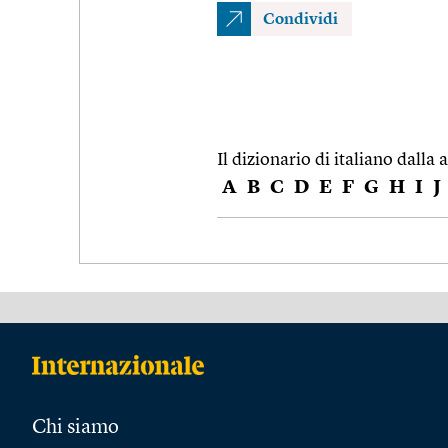
Condividi
Il dizionario di italiano dalla a
A
B
C
D
E
F
G
H
I
J
Chi siamo