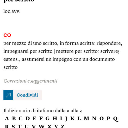
loc.avv.
CO
per mezzo di uno scritto, in forma scritta: rispondere,
impegnarsi per scritto
|
mettere per scritto: scrivere;
estens.
, assumersi un impegno con un documento
scritto
Correzioni e suggerimenti
Condividi
Il dizionario di italiano dalla a alla z
A
B
C
D
E
F
G
H
I
J
K
L
M
N
O
P
Q
R
S
T
U
V
W
X
Y
Z