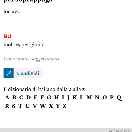
loc.avv.
BU
inoltre, per giunta.
Correzioni e suggerimenti
Condividi
Il dizionario di italiano dalla a alla z
A
B
C
D
E
F
G
H
I
J
K
L
M
N
O
P
Q
R
S
T
U
V
W
X
Y
Z