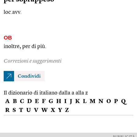
loc.avv.
OB
inoltre, per di più.
Correzioni e suggerimenti
Condividi
Il dizionario di italiano dalla a alla z
A
B
C
D
E
F
G
H
I
J
K
L
M
N
O
P
Q
R
S
T
U
V
W
X
Y
Z