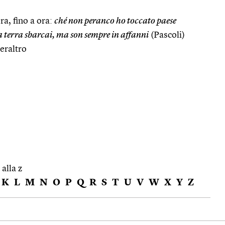
ra, fino a ora:
ché non peranco ho toccato paese
 terra sbarcai, ma son sempre in affanni
(Pascoli)
peraltro
 alla z
K
L
M
N
O
P
Q
R
S
T
U
V
W
X
Y
Z