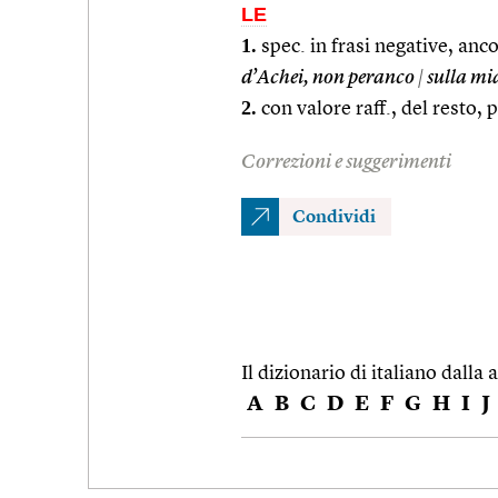
LE
1.
spec. in frasi negative, anco
d’Achei, non peranco
|
sulla mia
2.
con valore raff., del resto, 
Correzioni e suggerimenti
Condividi
Il dizionario di italiano dalla a
A
B
C
D
E
F
G
H
I
J