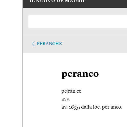
IL NUOVO DE MAURO
PERANCHE
peranco
pe
|
ràn
|
co
avv.
av. 1635; dalla loc. per anco.