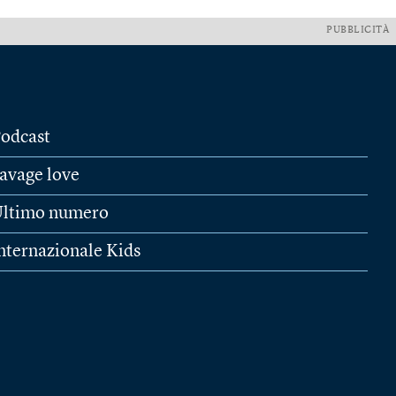
PUBBLICITÀ
odcast
avage love
ltimo numero
nternazionale Kids