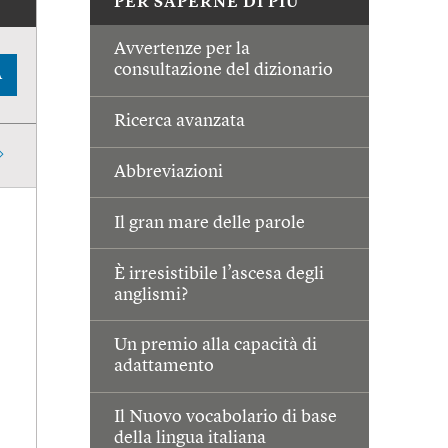
PER SAPERNE DI PIÙ
Avvertenze per la
consultazione del dizionario
A
Ricerca avanzata
Abbreviazioni
Il gran mare delle parole
È irresistibile l’ascesa degli
anglismi?
Un premio alla capacità di
adattamento
Il Nuovo vocabolario di base
della lingua italiana