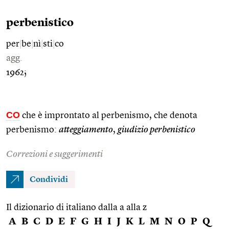
perbenistico
per
|
be
|
nì
|
sti
|
co
agg.
1962;
CO
che è improntato al perbenismo, che denota
perbenismo:
atteggiamento
,
giudizio perbenistico
Correzioni e suggerimenti
Condividi
Il dizionario di italiano dalla a alla z
A
B
C
D
E
F
G
H
I
J
K
L
M
N
O
P
Q