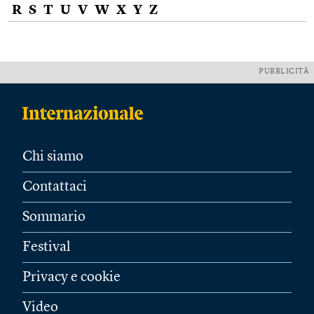
R
S
T
U
V
W
X
Y
Z
PUBBLICITÀ
Chi siamo
Contattaci
Sommario
Festival
Privacy e cookie
Video