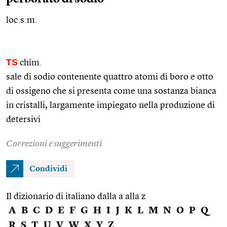
loc.s.m.
TS
chim.
sale di sodio contenente quattro atomi di boro e otto
di ossigeno che si presenta come una sostanza bianca
in cristalli, largamente impiegato nella produzione di
detersivi
Correzioni e suggerimenti
Condividi
Il dizionario di italiano dalla a alla z
A
B
C
D
E
F
G
H
I
J
K
L
M
N
O
P
Q
R
S
T
U
V
W
X
Y
Z