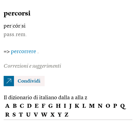
percorsi
per
|
cór
|
si
pass.rem.
=>
percorrere
.
Correzioni e suggerimenti
Condividi
Il dizionario di italiano dalla a alla z
A
B
C
D
E
F
G
H
I
J
K
L
M
N
O
P
Q
R
S
T
U
V
W
X
Y
Z