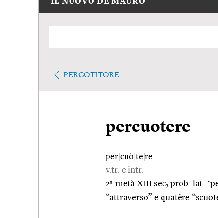
IL NUOVO DE MAURO
PERCOTITORE
percuotere
per
|
cuò
|
te
|
re
v.tr. e intr.
2ª metà XIII sec; prob. lat. *p
“attraverso” e quatĕre “scuot