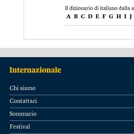
Il dizionario di italiano dalla a
A
B
C
D
E
F
G
H
I
J
Chi siamo
Contattaci
Sommario
Festival