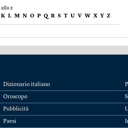
 alla z
K
L
M
N
O
P
Q
R
S
T
U
V
W
X
Y
Z
Dizionario italiano
P
Oroscopo
S
Pubblicità
U
Paesi
I