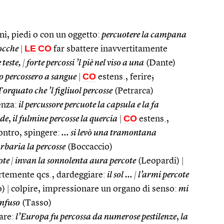
i, piedi o con un oggetto:
percuotere la campana
LE
CO
ocche
|
far sbattere inavvertitamente
 teste,
|
forte percossi ’l piè nel viso a una
(Dante)
CO
o percossero a sangue
|
estens., ferire;
orquato che ’l figliuol percosse
(Petrarca)
enza:
il percussore percuote la capsula e la fa
CO
nde
,
il fulmine percosse la quercia
|
estens.,
ontro, spingere:
… si levò una tramontana
arbaria la percosse
(Boccaccio)
ote
|
invan la sonnolenta aura percote
(Leopardi)
|
ortemente qcs., dardeggiare:
il sol …
|
l’armi percote
o)
|
colpire, impressionare un organo di senso:
mi
onfuso
(Tasso)
are:
l’Europa fu percossa da numerose pestilenze
,
la