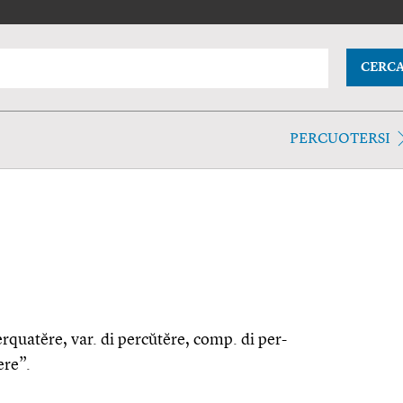
CERC
PERCUOTERSI
erquatĕre, var. di percŭtĕre, comp. di per-
ere”.