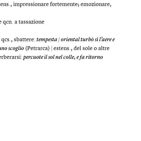
ens., impressionare fortemente; emozionare,
re qcn. a tassazione
qcs., sbattere:
tempesta
|
oriental turbò sì l’aere e
uno scoglio
(Petrarca)
|
estens., del sole o altre
erberarsi:
percuote il sol nel colle, e fa ritorno