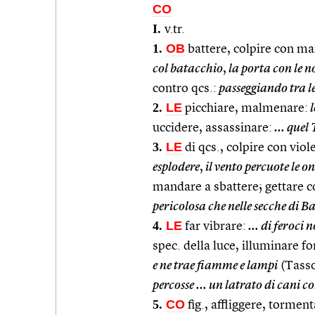
CO
I.
v.tr.
1.
OB
battere, colpire con man
col batacchio
,
la porta con le n
contro qcs.:
passeggiando tra le
2.
LE
picchiare, malmenare:
l
uccidere, assassinare:
… quel T
3.
LE
di qcs., colpire con viol
esplodere
,
il vento percuote le o
mandare a sbattere; gettare c
pericolosa che nelle secche di B
4.
LE
far vibrare:
… di feroci n
spec. della luce, illuminare f
e ne trae fiamme e lampi
(Tass
percosse … un latrato di cani c
5.
CO
fig., affliggere, torment