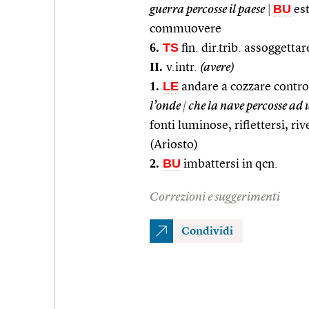
BU
guerra percosse il paese
|
est
commuovere
6.
TS
fin. dir.trib. assoggetta
II.
v.intr.
(avere)
1.
LE
andare a cozzare contro 
l’onde
|
che la nave percosse ad 
fonti luminose, riflettersi, riv
(Ariosto)
2.
BU
imbattersi in qcn.
Correzioni e suggerimenti
Condividi