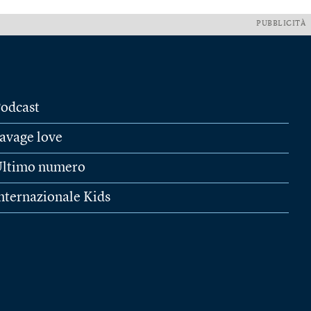
PUBBLICITÀ
odcast
avage love
ltimo numero
nternazionale Kids