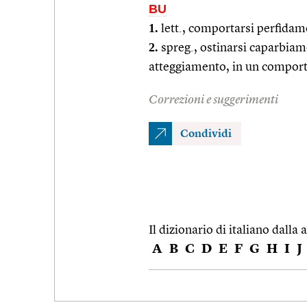
BU
1.
lett., comportarsi perfida
2.
spreg., ostinarsi caparbiame
atteggiamento, in un compor
Correzioni e suggerimenti
Condividi
Il dizionario di italiano dalla a
A
B
C
D
E
F
G
H
I
J