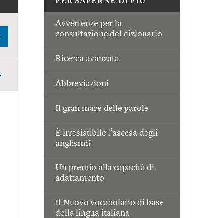
PER SAPERNE DI PIÙ
Avvertenze per la
consultazione del dizionario
A
Ricerca avanzata
Abbreviazioni
Il gran mare delle parole
È irresistibile l’ascesa degli
anglismi?
Un premio alla capacità di
adattamento
Il Nuovo vocabolario di base
della lingua italiana