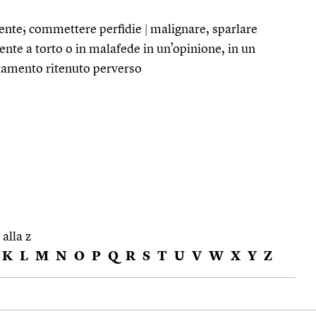
mente; commettere perfidie
|
malignare, sparlare
nte a torto o in malafede in un’opinione, in un
tamento ritenuto perverso
 alla z
K
L
M
N
O
P
Q
R
S
T
U
V
W
X
Y
Z