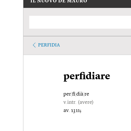
IL NUOVO DE MAURO
PERFIDIA
perfidiare
per
|
fi
|
dià
|
re
v.intr. (avere)
av. 1311;