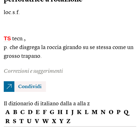
loc.s.f.
TS
tecn.
,
p. che disgrega la roccia girando su se stessa come un
grosso trapano.
Correzioni e suggerimenti
Condividi
Il dizionario di italiano dalla a alla z
A
B
C
D
E
F
G
H
I
J
K
L
M
N
O
P
Q
R
S
T
U
V
W
X
Y
Z