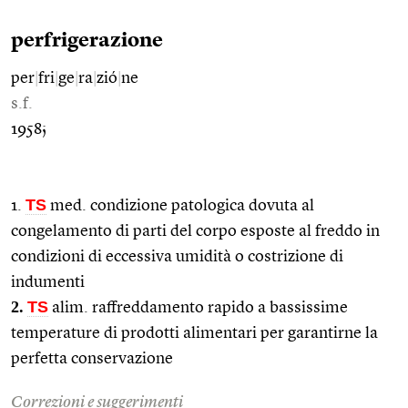
perfrigerazione
per
|
fri
|
ge
|
ra
|
zió
|
ne
s.f.
1958;
TS
1.
med. condizione patologica dovuta al
congelamento di parti del corpo esposte al freddo in
condizioni di eccessiva umidità o costrizione di
indumenti
2.
TS
alim. raffreddamento rapido a bassissime
temperature di prodotti alimentari per garantirne la
perfetta conservazione
Correzioni e suggerimenti