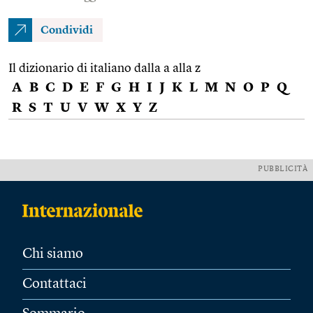
Condividi
Il dizionario di italiano dalla a alla z
A
B
C
D
E
F
G
H
I
J
K
L
M
N
O
P
Q
R
S
T
U
V
W
X
Y
Z
PUBBLICITÀ
Chi siamo
Contattaci