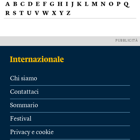
A
B
C
D
E
F
G
H
I
J
K
L
M
N
O
P
Q
R
S
T
U
V
W
X
Y
Z
PUBBLICITÀ
Chi siamo
Contattaci
Sommario
Festival
Privacy e cookie