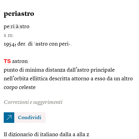
periastro
pe
|
ri
|
à
|
stro
s.m.
1
1954; der. di
astro con peri-.
TS
astron.
punto di minima distanza dall’astro principale
nell’orbita ellittica descritta attorno a esso da un altro
corpo celeste
Correzioni e suggerimenti
Condividi
Il dizionario di italiano dalla a alla z