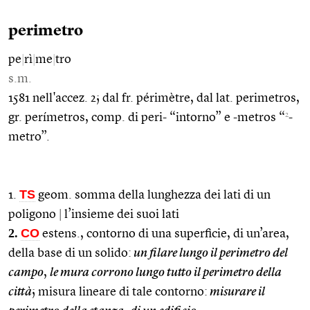
perimetro
pe
|
rì
|
me
|
tro
s.m.
1581 nell'accez. 2; dal fr. périmètre, dal lat. perimetros,
2
gr. perímetros, comp. di peri- “intorno” e -metros “
-
metro”.
TS
1.
geom. somma della lunghezza dei lati di un
poligono
|
l’insieme dei suoi lati
2.
CO
estens., contorno di una superficie, di un’area,
della base di un solido:
un filare lungo il perimetro del
campo
,
le mura corrono lungo tutto il perimetro della
città
; misura lineare di tale contorno:
misurare il