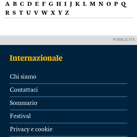
A
B
C
D
E
F
G
H
I
J
K
L
M
N
O
P
Q
R
S
T
U
V
W
X
Y
Z
PUBBLICITÀ
Chi siamo
Contattaci
Sommario
Festival
Privacy e cookie