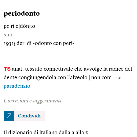
periodonto
pe
|
ri
|
o
|
dòn
|
to
s.m.
1931; der. di -odonto con peri-.
TS
anat. tessuto connettivale che avvolge la radice del
dente congiungendola con l’alveolo
|
non com. =>
paradenzio
Correzioni e suggerimenti
Condividi
Il dizionario di italiano dalla a alla z