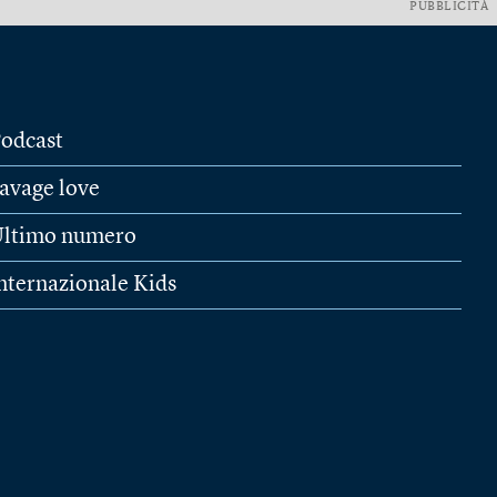
PUBBLICITÀ
odcast
avage love
ltimo numero
nternazionale Kids