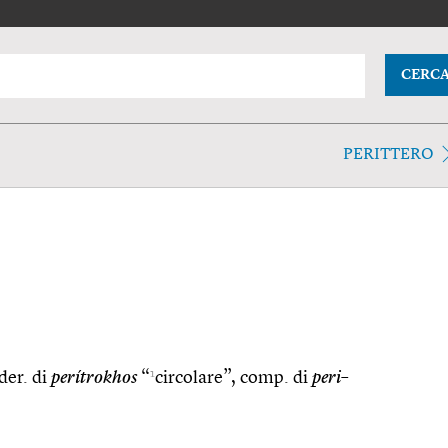
CERC
PERITTERO
1
 der. di
perítrokhos
“
circolare”, comp. di
peri–