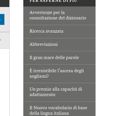
PER SAPERNE DI PIÙ
Avvertenze per la
consultazione del dizionario
A
Ricerca avanzata
Abbreviazioni
Il gran mare delle parole
È irresistibile l’ascesa degli
anglismi?
Un premio alla capacità di
adattamento
Il Nuovo vocabolario di base
della lingua italiana