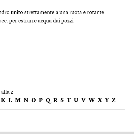
lindro unito strettamente a una ruota e rotante
spec. per estrarre acqua dai pozzi
 alla z
K
L
M
N
O
P
Q
R
S
T
U
V
W
X
Y
Z