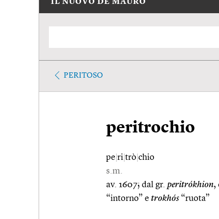
IL NUOVO DE MAURO
PERITOSO
peritrochio
pe
|
ri
|
trò
|
chio
s.m.
av. 1607; dal gr.
peritrókhion
,
“intorno” e
trokhós
“ruota”