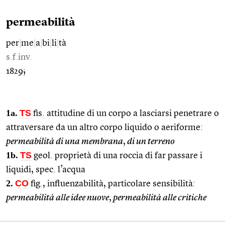
permeabilità
per
|
me
|
a
|
bi
|
li
|
tà
s.f.inv.
1829;
1a.
TS
fis. attitudine di un corpo a lasciarsi penetrare o
attraversare da un altro corpo liquido o aeriforme:
permeabilità di una membrana
,
di un terreno
1b.
TS
geol. proprietà di una roccia di far passare i
liquidi, spec. l’acqua
2.
CO
fig., influenzabilità, particolare sensibilità:
permeabilità alle idee nuove
,
permeabilità alle critiche