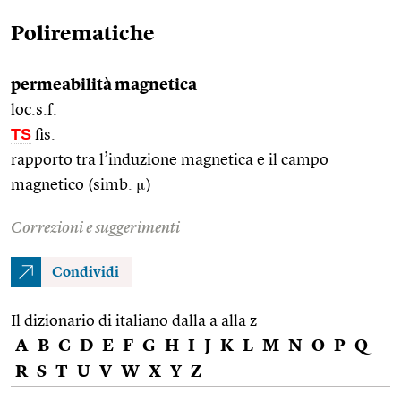
Polirematiche
permeabilità magnetica
loc.s.f.
TS
fis.
rapporto tra l’induzione magnetica e il campo
magnetico (simb. μ)
Correzioni e suggerimenti
Condividi
Il dizionario di italiano dalla a alla z
A
B
C
D
E
F
G
H
I
J
K
L
M
N
O
P
Q
R
S
T
U
V
W
X
Y
Z