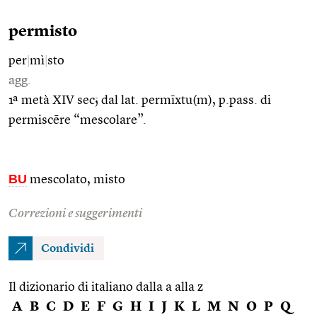
permisto
per
|
mì
|
sto
agg.
1ª metà XIV sec; dal lat. permīxtu(m), p.pass. di
permiscēre “mescolare”.
BU
mescolato, misto
Correzioni e suggerimenti
Condividi
Il dizionario di italiano dalla a alla z
A
B
C
D
E
F
G
H
I
J
K
L
M
N
O
P
Q