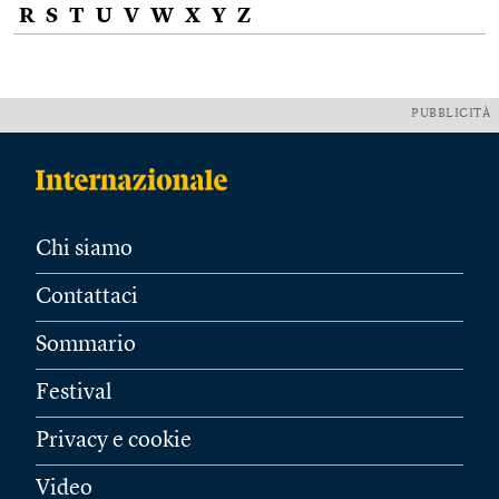
R
S
T
U
V
W
X
Y
Z
PUBBLICITÀ
Chi siamo
Contattaci
Sommario
Festival
Privacy e cookie
Video