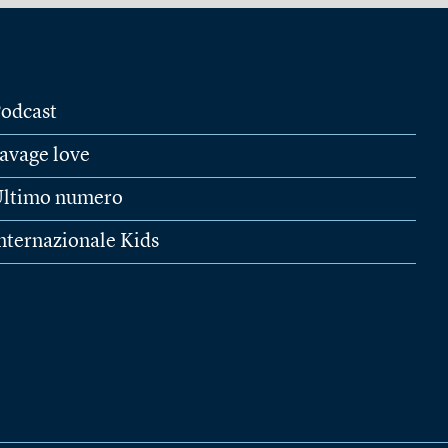
odcast
avage love
ltimo numero
nternazionale Kids