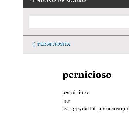
IL NUOVO DE MAURO
PERNICIOSITA
pernicioso
per
|
ni
|
ció
|
so
agg.
av. 1342; dal lat. perniciōsu(m