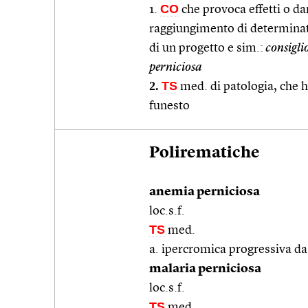
CO
1.
che provoca effetti o d
raggiungimento di determinati
di un progetto e sim.:
consigli
perniciosa
2.
TS
med. di patologia, che h
funesto
Polirematiche
anemia perniciosa
loc.s.f.
TS
med.
a. ipercromica progressiva da 
malaria perniciosa
loc.s.f.
TS
med.