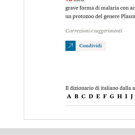
grave forma di malaria con ac
un protozoo del genere Plas
Correzioni e suggerimenti
Condividi
Il dizionario di italiano dalla a
A
B
C
D
E
F
G
H
I
J