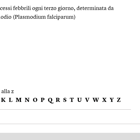
cessi febbrili ogni terzo giorno, determinata da
modio (Plasmodium falciparum)
 alla z
K
L
M
N
O
P
Q
R
S
T
U
V
W
X
Y
Z