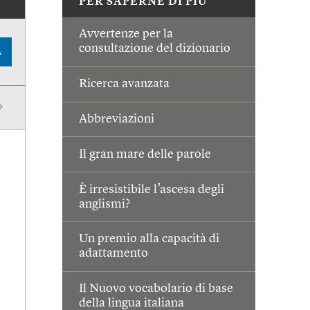
PER SAPERNE DI PIÙ
Avvertenze per la
consultazione del dizionario
A
Ricerca avanzata
Abbreviazioni
Il gran mare delle parole
È irresistibile l’ascesa degli
anglismi?
Un premio alla capacità di
adattamento
Il Nuovo vocabolario di base
della lingua italiana