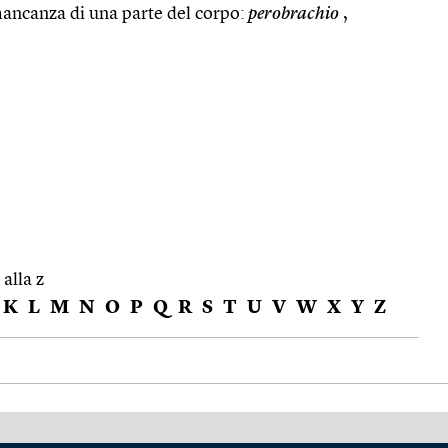
ancanza di una parte del corpo:
perobrachio
,
 alla z
K
L
M
N
O
P
Q
R
S
T
U
V
W
X
Y
Z