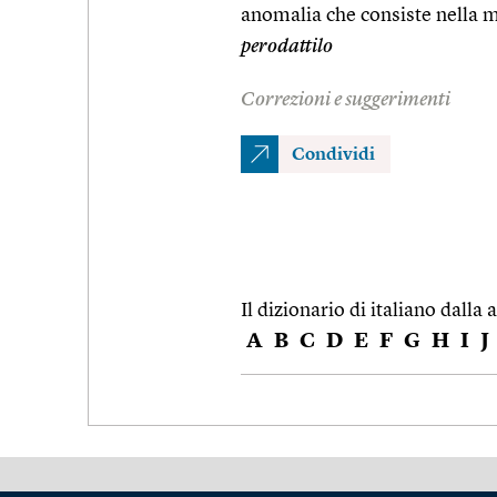
anomalia che consiste nella m
perodattilo
Correzioni e suggerimenti
Condividi
Il dizionario di italiano dalla a
A
B
C
D
E
F
G
H
I
J