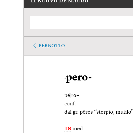
IL NUOVO DE MAURO
PERNOTTO
pero-
1
pé
|
ro–
conf.
dal gr. pērós “storpio, mutilo”
TS
med.