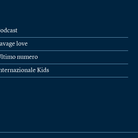
odcast
avage love
ltimo numero
nternazionale Kids