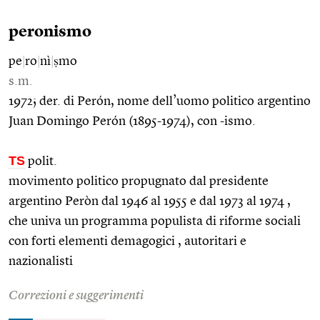
peronismo
pe
|
ro
|
nì
|
ṣmo
s.m.
1972; der. di Perón, nome dell’uomo politico argentino
Juan Domingo Perón (1895-1974), con -ismo.
TS
polit.
movimento politico propugnato dal presidente
argentino Peròn dal 1946 al 1955 e dal 1973 al 1974 ,
che univa un programma populista di riforme sociali
con forti elementi demagogici , autoritari e
nazionalisti
Correzioni e suggerimenti