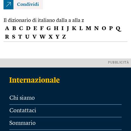
Condividi
Il dizionario di italiano dalla a alla z
A
B
C
D
E
F
G
H
I
J
K
L
M
N
O
P
Q
R
S
T
U
V
W
X
Y
Z
PUBBLICITÀ
Chi siamo
Contattaci
Sommario