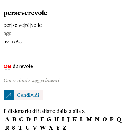
perseverevole
per
|
se
|
ve
|
ré
|
vo
|
le
agg.
av. 1365;
OB
durevole
Correzioni e suggerimenti
Condividi
Il dizionario di italiano dalla a alla z
A
B
C
D
E
F
G
H
I
J
K
L
M
N
O
P
Q
R
S
T
U
V
W
X
Y
Z