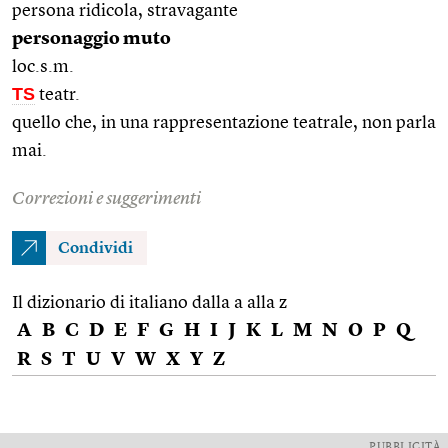
persona ridicola, stravagante
personaggio muto
loc.s.m.
TS
teatr.
quello che, in una rappresentazione teatrale, non parla
mai.
Correzioni e suggerimenti
Condividi
Il dizionario di italiano dalla a alla z
A
B
C
D
E
F
G
H
I
J
K
L
M
N
O
P
Q
R
S
T
U
V
W
X
Y
Z
PUBBLICITÀ