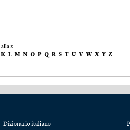
 alla z
K
L
M
N
O
P
Q
R
S
T
U
V
W
X
Y
Z
Dizionario italiano
P