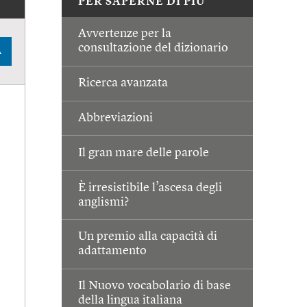
PER SAPERNE DI PIÙ
Avvertenze per la
consultazione del dizionario
A
Ricerca avanzata
Abbreviazioni
Il gran mare delle parole
È irresistibile l’ascesa degli
anglismi?
Un premio alla capacità di
adattamento
Il Nuovo vocabolario di base
della lingua italiana