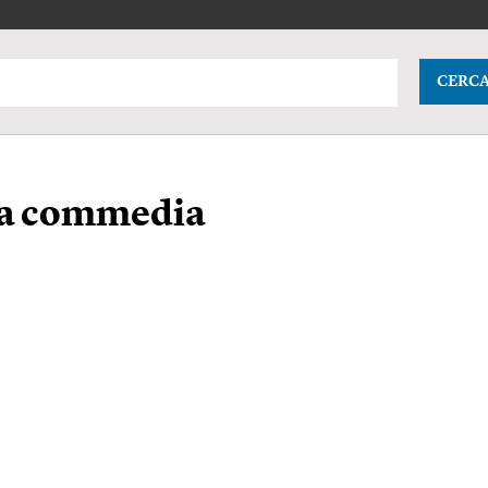
CERC
da commedia