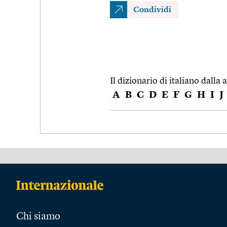
Condividi
Il dizionario di italiano dalla a
A
B
C
D
E
F
G
H
I
J
Chi siamo