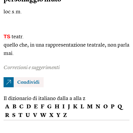
loc.s.m.
TS
teatr.
quello che, in una rappresentazione teatrale, non parla
mai.
Correzioni e suggerimenti
Condividi
Il dizionario di italiano dalla a alla z
A
B
C
D
E
F
G
H
I
J
K
L
M
N
O
P
Q
R
S
T
U
V
W
X
Y
Z