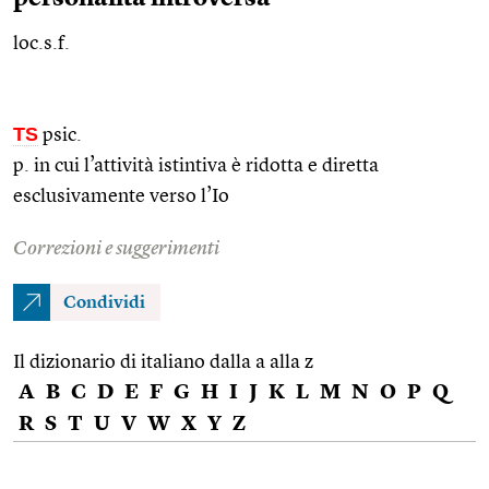
loc.s.f.
TS
psic.
p. in cui l’attività istintiva è ridotta e diretta
esclusivamente verso l’Io
Correzioni e suggerimenti
Condividi
Il dizionario di italiano dalla a alla z
A
B
C
D
E
F
G
H
I
J
K
L
M
N
O
P
Q
R
S
T
U
V
W
X
Y
Z