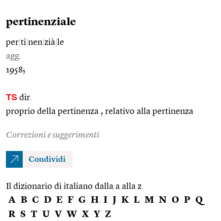
pertinenziale
per
|
ti
|
nen
|
zià
|
le
agg.
1958;
TS
dir.
proprio della pertinenza , relativo alla pertinenza
Correzioni e suggerimenti
Condividi
Il dizionario di italiano dalla a alla z
A
B
C
D
E
F
G
H
I
J
K
L
M
N
O
P
Q
R
S
T
U
V
W
X
Y
Z