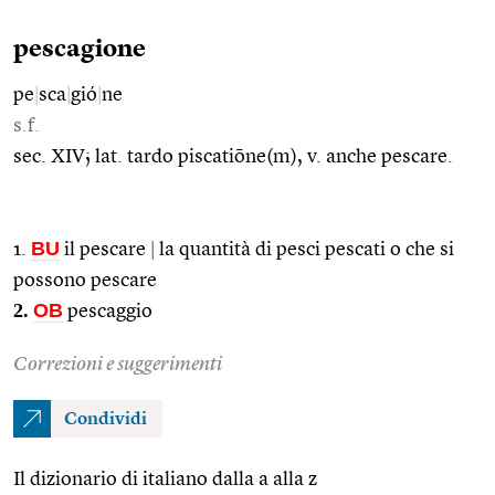
pescagione
pe
|
sca
|
gió
|
ne
s.f.
sec. XIV; lat. tardo piscatiōne(m), v. anche pescare.
BU
1.
il pescare
|
la quantità di pesci pescati o che si
possono pescare
2.
OB
pescaggio
Correzioni e suggerimenti
Condividi
Il dizionario di italiano dalla a alla z