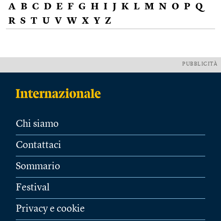
A
B
C
D
E
F
G
H
I
J
K
L
M
N
O
P
Q
R
S
T
U
V
W
X
Y
Z
PUBBLICITÀ
Chi siamo
Contattaci
Sommario
Festival
Privacy e cookie