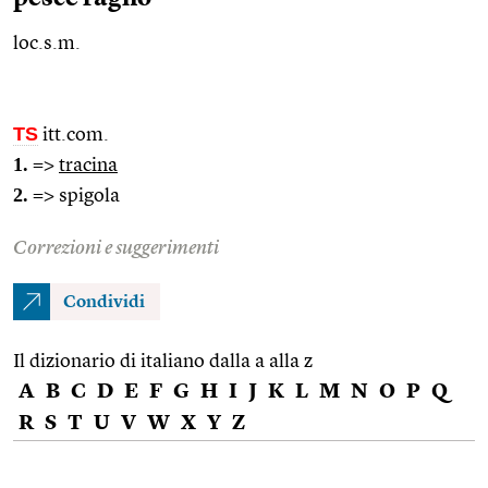
loc.s.m.
TS
itt.com.
1.
=>
tracina
2.
=> spigola
Correzioni e suggerimenti
Condividi
Il dizionario di italiano dalla a alla z
A
B
C
D
E
F
G
H
I
J
K
L
M
N
O
P
Q
R
S
T
U
V
W
X
Y
Z