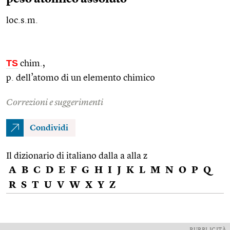
loc.s.m.
TS
chim.
,
p. dell’atomo di un elemento chimico
Correzioni e suggerimenti
Condividi
Il dizionario di italiano dalla a alla z
A
B
C
D
E
F
G
H
I
J
K
L
M
N
O
P
Q
R
S
T
U
V
W
X
Y
Z