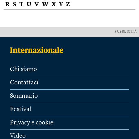
R
S
T
U
V
W
X
Y
Z
PUBBLICITÀ
Chi siamo
Contattaci
Sommario
Festival
Privacy e cookie
Video