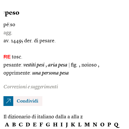
peso
3
pé
|
so
agg.
av. 1449; der. di pesare.
RE
tosc.
pesante:
vestiti pesi
,
aria pesa
|
fig. , noioso ,
opprimente:
una persona pesa
Correzioni e suggerimenti
Condividi
Il dizionario di italiano dalla a alla z
A
B
C
D
E
F
G
H
I
J
K
L
M
N
O
P
Q