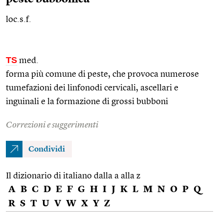
loc.s.f.
TS
med.
forma più comune di peste, che provoca numerose
tumefazioni dei linfonodi cervicali, ascellari e
inguinali e la formazione di grossi bubboni
Correzioni e suggerimenti
Condividi
Il dizionario di italiano dalla a alla z
A
B
C
D
E
F
G
H
I
J
K
L
M
N
O
P
Q
R
S
T
U
V
W
X
Y
Z