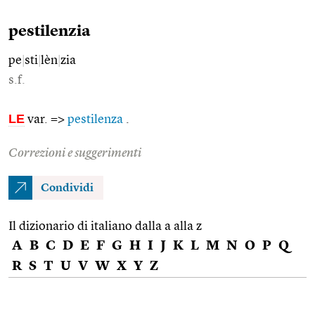
pestilenzia
pe
|
sti
|
lèn
|
zia
s.f.
LE
var. =>
pestilenza
.
Correzioni e suggerimenti
Condividi
Il dizionario di italiano dalla a alla z
A
B
C
D
E
F
G
H
I
J
K
L
M
N
O
P
Q
R
S
T
U
V
W
X
Y
Z