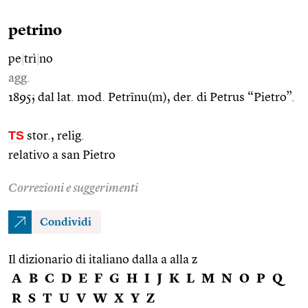
petrino
pe
|
trì
|
no
agg.
1895; dal lat. mod. Petrīnu(m), der. di Petrus “Pietro”.
TS
stor., relig.
relativo a san Pietro
Correzioni e suggerimenti
Condividi
Il dizionario di italiano dalla a alla z
A
B
C
D
E
F
G
H
I
J
K
L
M
N
O
P
Q
R
S
T
U
V
W
X
Y
Z