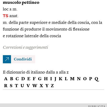
muscolo pettineo
loc.s.m.
TS
anat.
m. della parte superiore e mediale della coscia, con la
funzione di produrre il movimento di flessione
e rotazione laterale della coscia
Correzioni e suggerimenti
Condividi
Il dizionario di italiano dalla a alla z
A
B
C
D
E
F
G
H
I
J
K
L
M
N
O
P
Q
R
S
T
U
V
W
X
Y
Z
PUBBLICITÀ