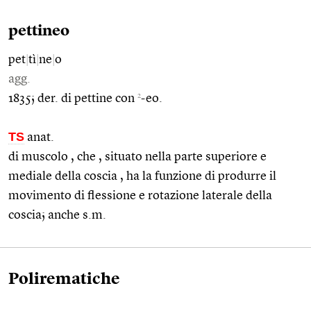
pettineo
pet
|
tì
|
ne
|
o
agg.
2
1835; der. di pettine con
-eo.
TS
anat.
di muscolo , che , situato nella parte superiore e
mediale della coscia , ha la funzione di produrre il
movimento di flessione e rotazione laterale della
coscia; anche s.m.
Polirematiche