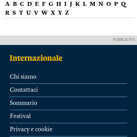
A
B
C
D
E
F
G
H
I
J
K
L
M
N
O
P
Q
R
S
T
U
V
W
X
Y
Z
PUBBLICITÀ
Chi siamo
Contattaci
Sommario
Festival
Privacy e cookie