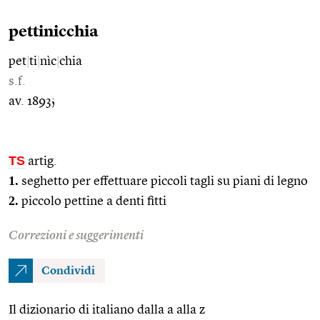
pettinicchia
pet
|
ti
|
nìc
|
chia
s.f.
av. 1893;
TS
artig.
1.
seghetto per effettuare piccoli tagli su piani di legno
2.
piccolo pettine a denti fitti
Correzioni e suggerimenti
Condividi
Il dizionario di italiano dalla a alla z