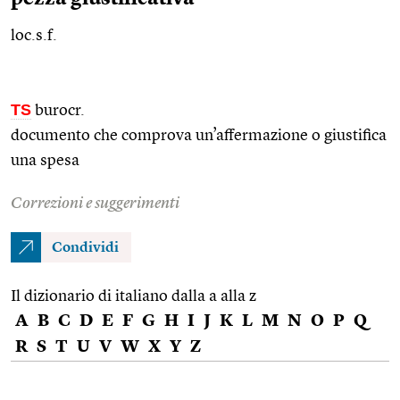
loc.s.f.
TS
burocr.
documento che comprova un’affermazione o giustifica
una spesa
Correzioni e suggerimenti
Condividi
Il dizionario di italiano dalla a alla z
A
B
C
D
E
F
G
H
I
J
K
L
M
N
O
P
Q
R
S
T
U
V
W
X
Y
Z