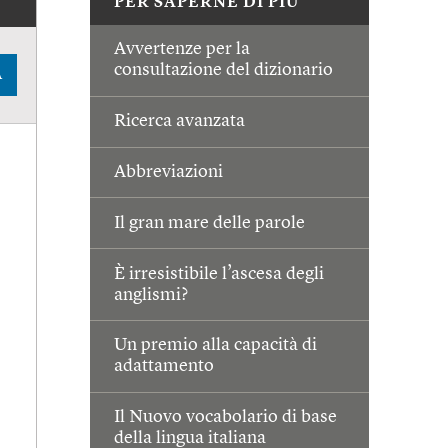
PER SAPERNE DI PIÙ
Avvertenze per la
consultazione del dizionario
A
Ricerca avanzata
Abbreviazioni
Il gran mare delle parole
È irresistibile l’ascesa degli
anglismi?
Un premio alla capacità di
adattamento
Il Nuovo vocabolario di base
della lingua italiana