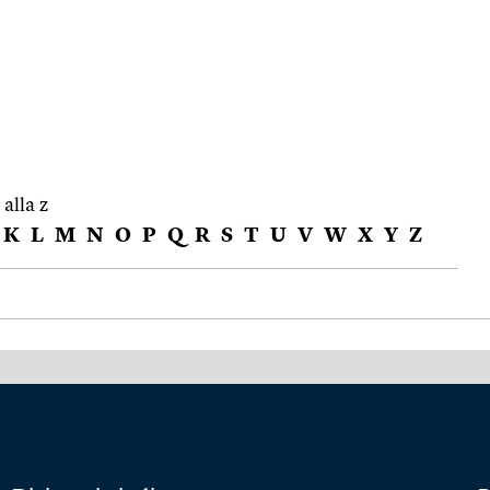
 alla z
K
L
M
N
O
P
Q
R
S
T
U
V
W
X
Y
Z