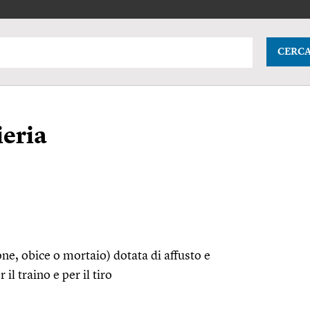
CERC
ieria
e, obice o mortaio) dotata di affusto e
l traino e per il tiro