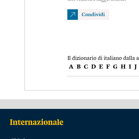
Condividi
Il dizionario di italiano dalla a
A
B
C
D
E
F
G
H
I
J