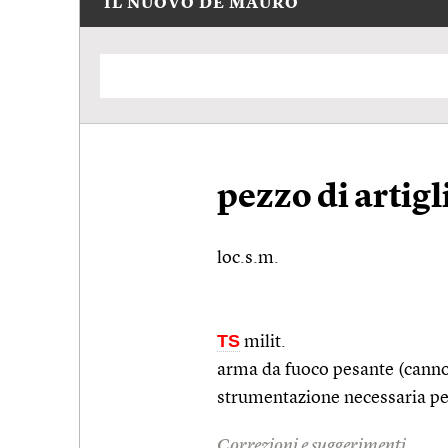
IL NUOVO DE MAURO
pezzo di artigl
loc.s.m.
TS
milit.
arma da fuoco pesante (cannon
strumentazione necessaria per i
Correzioni e suggerimenti