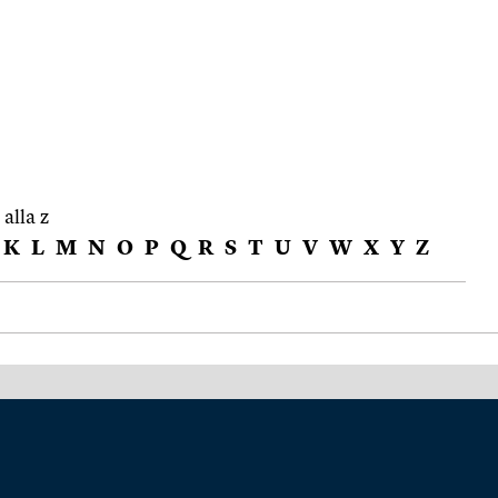
 alla z
K
L
M
N
O
P
Q
R
S
T
U
V
W
X
Y
Z