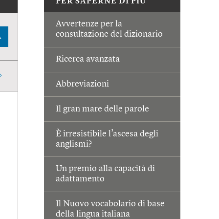
PER SAPERNE DI PIÙ
Avvertenze per la
consultazione del dizionario
A
Ricerca avanzata
Abbreviazioni
Il gran mare delle parole
È irresistibile l’ascesa degli
anglismi?
Un premio alla capacità di
adattamento
Il Nuovo vocabolario di base
della lingua italiana