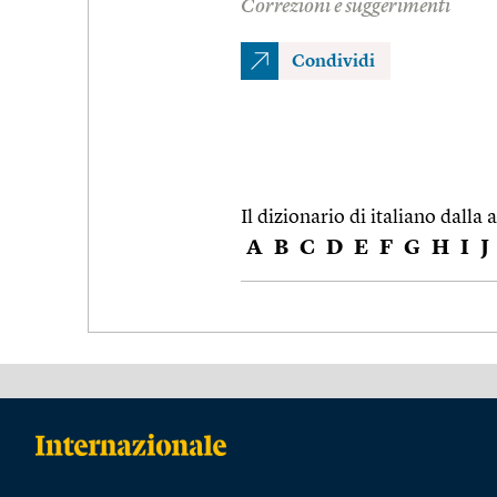
Correzioni e suggerimenti
Condividi
Il dizionario di italiano dalla a
A
B
C
D
E
F
G
H
I
J