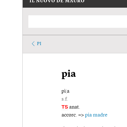
IL NUOVO DE MAURO
PI
pia
pì
|
a
s.f.
TS
anat.
accorc. =>
pia madre