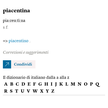
piacentina
pia
|
cen
|
tì
|
na
s.f.
=>
piacentino
.
Correzioni e suggerimenti
Condividi
Il dizionario di italiano dalla a alla z
A
B
C
D
E
F
G
H
I
J
K
L
M
N
O
P
Q
R
S
T
U
V
W
X
Y
Z