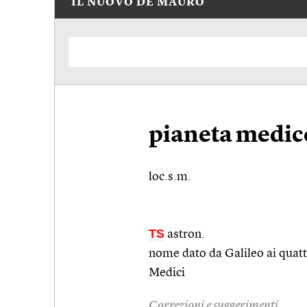
IL NUOVO DE MAURO
pianeta medic
loc.s.m.
TS
astron.
nome dato da Galileo ai quattr
Medici
Correzioni e suggerimenti