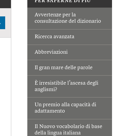
PER SAPERNE DI PIÙ
Avvertenze per la
consultazione del dizionario
A
Ricerca avanzata
Abbreviazioni
Il gran mare delle parole
È irresistibile l’ascesa degli
anglismi?
Un premio alla capacità di
adattamento
Il Nuovo vocabolario di base
della lingua italiana