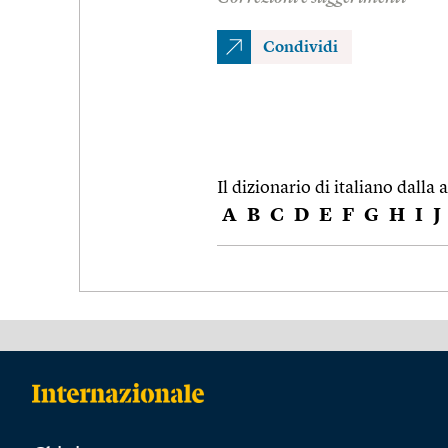
Condividi
Il dizionario di italiano dalla a
A
B
C
D
E
F
G
H
I
J