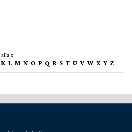
 alla z
K
L
M
N
O
P
Q
R
S
T
U
V
W
X
Y
Z