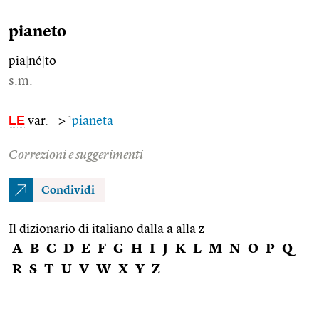
pianeto
pia
|
né
|
to
s.m.
LE
1
var. =>
pianeta
Correzioni e suggerimenti
Condividi
Il dizionario di italiano dalla a alla z
A
B
C
D
E
F
G
H
I
J
K
L
M
N
O
P
Q
R
S
T
U
V
W
X
Y
Z