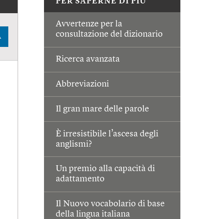
PER SAPERNE DI PIÙ
Avvertenze per la
consultazione del dizionario
A
Ricerca avanzata
Abbreviazioni
Il gran mare delle parole
È irresistibile l’ascesa degli
anglismi?
Un premio alla capacità di
adattamento
Il Nuovo vocabolario di base
della lingua italiana