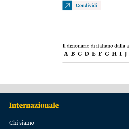
Condividi
Il dizionario di italiano dalla a
A
B
C
D
E
F
G
H
I
J
Chi siamo