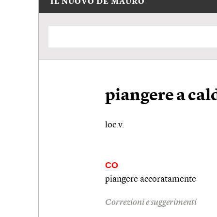
IL NUOVO DE MAURO
piangere a cal
loc.v.
CO
piangere accoratamente
Correzioni e suggerimenti