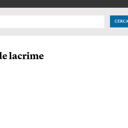
CERC
de lacrime