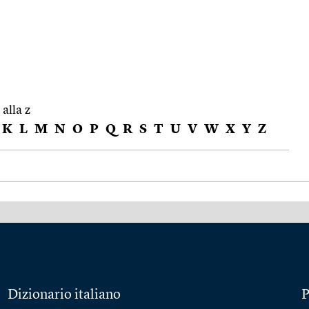
 alla z
K
L
M
N
O
P
Q
R
S
T
U
V
W
X
Y
Z
Dizionario italiano
P