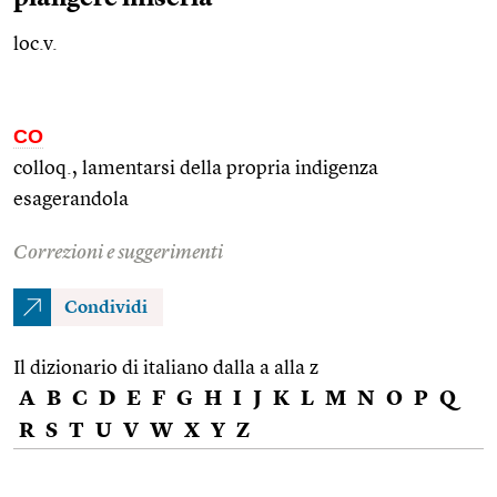
loc.v.
CO
colloq., lamentarsi della propria indigenza
esagerandola
Correzioni e suggerimenti
Condividi
Il dizionario di italiano dalla a alla z
A
B
C
D
E
F
G
H
I
J
K
L
M
N
O
P
Q
R
S
T
U
V
W
X
Y
Z