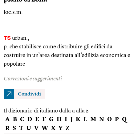
loc.s.m.
TS
urban.
,
p. che stabilisce come distribuire gli edifici da
costruire in un’area destinata all’edilizia economica e
popolare
Correzioni e suggerimenti
Condividi
Il dizionario di italiano dalla a alla z
A
B
C
D
E
F
G
H
I
J
K
L
M
N
O
P
Q
R
S
T
U
V
W
X
Y
Z