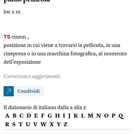
loc.s.m.
TS
cinem.
,
posizione in cui viene a trovarsi la pellicola, in una
cinepresa o in una macchina fotografica, al momento
dell’esposizione
Correzioni e suggerimenti
Condividi
Il dizionario di italiano dalla a alla z
A
B
C
D
E
F
G
H
I
J
K
L
M
N
O
P
Q
R
S
T
U
V
W
X
Y
Z