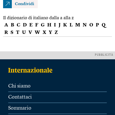
Condividi
Il dizionario di italiano dalla a alla z
A
B
C
D
E
F
G
H
I
J
K
L
M
N
O
P
Q
R
S
T
U
V
W
X
Y
Z
PUBBLICITÀ
Chi siamo
Contattaci
Sommario