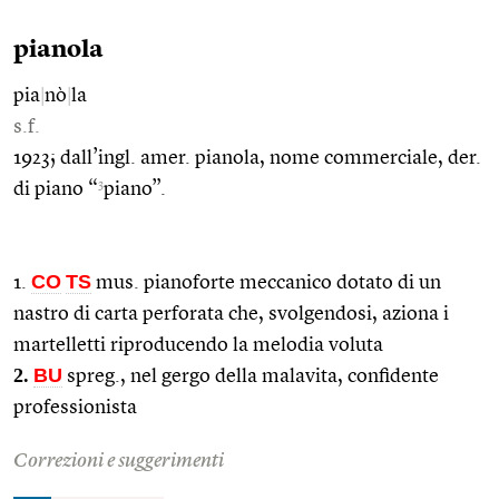
pianola
pia
|
nò
|
la
s.f.
1923; dall’ingl. amer. pianola, nome commerciale, der.
3
di piano “
piano”.
CO
TS
1.
mus. pianoforte meccanico dotato di un
nastro di carta perforata che, svolgendosi, aziona i
martelletti riproducendo la melodia voluta
2.
BU
spreg., nel gergo della malavita, confidente
professionista
Correzioni e suggerimenti