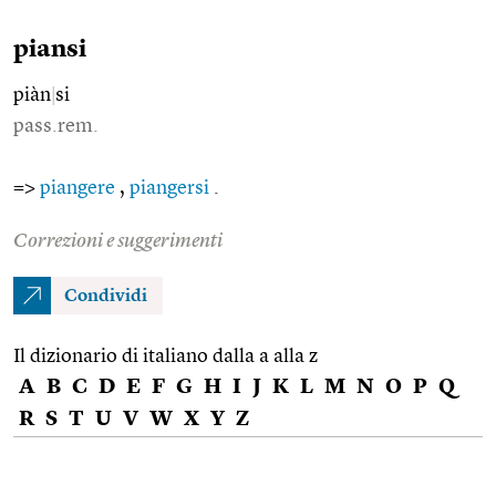
piansi
piàn
|
si
pass.rem.
=>
piangere
,
piangersi
.
Correzioni e suggerimenti
Condividi
Il dizionario di italiano dalla a alla z
A
B
C
D
E
F
G
H
I
J
K
L
M
N
O
P
Q
R
S
T
U
V
W
X
Y
Z