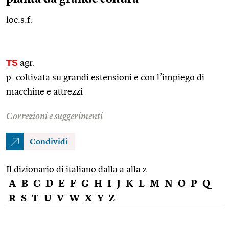
loc.s.f.
TS
agr.
p. coltivata su grandi estensioni e con l’impiego di
macchine e attrezzi
Correzioni e suggerimenti
Condividi
Il dizionario di italiano dalla a alla z
A
B
C
D
E
F
G
H
I
J
K
L
M
N
O
P
Q
R
S
T
U
V
W
X
Y
Z