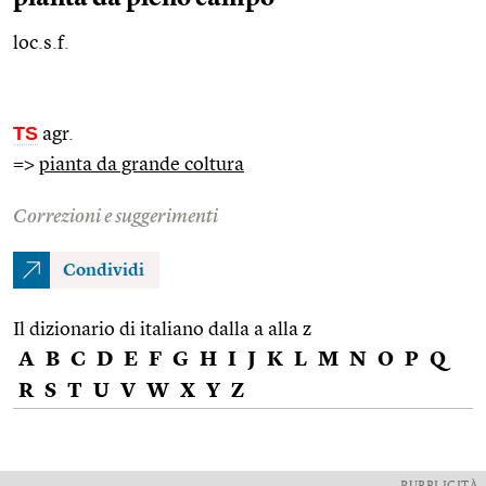
loc.s.f.
TS
agr.
=>
pianta da grande coltura
Correzioni e suggerimenti
Condividi
Il dizionario di italiano dalla a alla z
A
B
C
D
E
F
G
H
I
J
K
L
M
N
O
P
Q
R
S
T
U
V
W
X
Y
Z